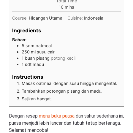
Total Time
minutes
10
mins
Course:
Hidangan Utama
Cuisine:
Indonesia
Ingredients
Bahan:
5
sdm oatmeal
250
ml
susu cair
1
buah pisang
potong kecil
1
sdt madu
Instructions
Masak oatmeal dengan susu hingga mengental.
Tambahkan potongan pisang dan madu.
Sajikan hangat.
Dengan resep
menu buka puasa
dan sahur sederhana ini,
puasa menjadi lebih lancar dan tubuh tetap bertenaga.
Selamat mencoba!