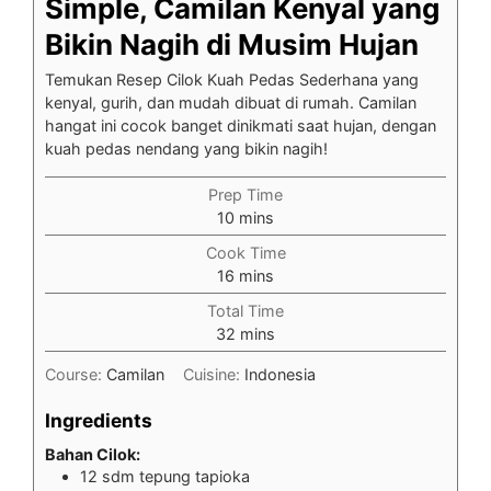
Simple, Camilan Kenyal yang
Bikin Nagih di Musim Hujan
Temukan Resep Cilok Kuah Pedas Sederhana yang
kenyal, gurih, dan mudah dibuat di rumah. Camilan
hangat ini cocok banget dinikmati saat hujan, dengan
kuah pedas nendang yang bikin nagih!
Prep Time
minutes
10
mins
Cook Time
minutes
16
mins
Total Time
minutes
32
mins
Course:
Camilan
Cuisine:
Indonesia
Ingredients
Bahan Cilok:
12
sdm tepung tapioka