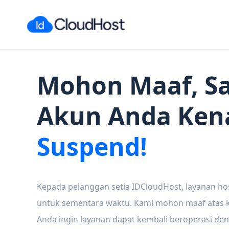
Mohon Maaf, Sa
Akun Anda Ken
Suspend!
Kepada pelanggan setia IDCloudHost, layanan ho
untuk sementara waktu. Kami mohon maaf atas ke
Anda ingin layanan dapat kembali beroperasi den