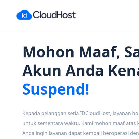
Mohon Maaf, Sa
Akun Anda Ken
Suspend!
Kepada pelanggan setia IDCloudHost, layanan ho
untuk sementara waktu. Kami mohon maaf atas ke
Anda ingin layanan dapat kembali beroperasi den