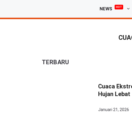
Langsung
HOT
NEWS
ke
isi
CUAC
TERBARU
Cuaca Ekst
Hujan Lebat
Januari 21, 2026