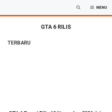
Langsung
MENU
ke
isi
GTA 6 RILIS
TERBARU