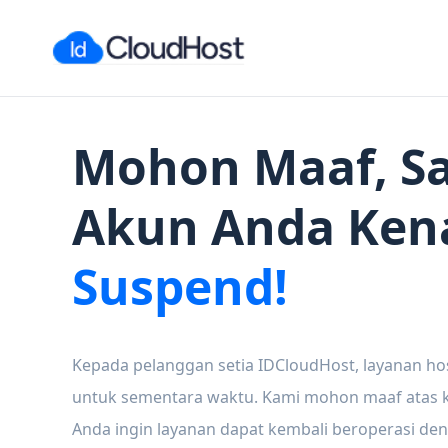
Mohon Maaf, Sa
Akun Anda Ken
Suspend!
Kepada pelanggan setia IDCloudHost, layanan ho
untuk sementara waktu. Kami mohon maaf atas ke
Anda ingin layanan dapat kembali beroperasi den