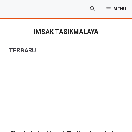
Langsung
MENU
ke
isi
IMSAK TASIKMALAYA
TERBARU