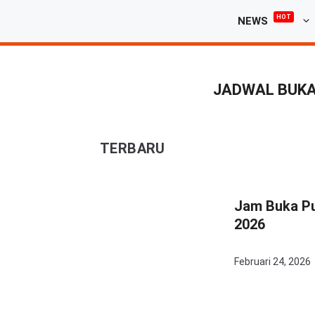
Langsung
HOT
NEWS
ke
isi
JADWAL BUK
TERBARU
Jam Buka Pua
2026
Februari 24, 2026