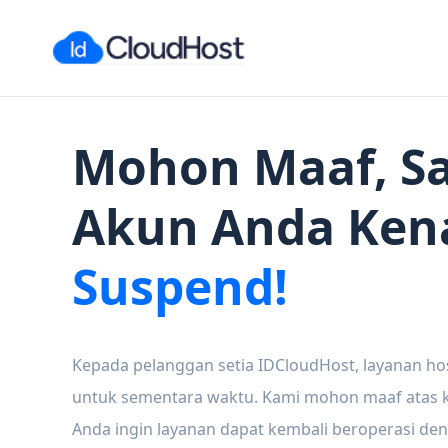
Mohon Maaf, Sa
Akun Anda Ken
Suspend!
Kepada pelanggan setia IDCloudHost, layanan ho
untuk sementara waktu. Kami mohon maaf atas ke
Anda ingin layanan dapat kembali beroperasi den