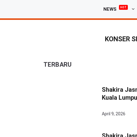
Langsung
HOT
NEWS
ke
isi
KONSER S
TERBARU
Shakira Jasm
Kuala Lumpu
April 9, 2026
Shakira Jas