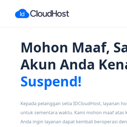
Mohon Maaf, Sa
Akun Anda Ken
Suspend!
Kepada pelanggan setia IDCloudHost, layanan ho
untuk sementara waktu. Kami mohon maaf atas ke
Anda ingin layanan dapat kembali beroperasi den