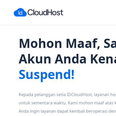
Mohon Maaf, Sa
Akun Anda Ken
Suspend!
Kepada pelanggan setia IDCloudHost, layanan ho
untuk sementara waktu. Kami mohon maaf atas ke
Anda ingin layanan dapat kembali beroperasi den