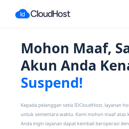
Mohon Maaf, Sa
Akun Anda Ken
Suspend!
Kepada pelanggan setia IDCloudHost, layanan ho
untuk sementara waktu. Kami mohon maaf atas ke
Anda ingin layanan dapat kembali beroperasi den