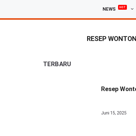
Langsung
HOT
NEWS
ke
isi
RESEP WONTON 
TERBARU
Resep Wonton
Juni 15, 2025