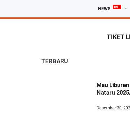
Langsung
HOT
NEWS
ke
isi
TIKET 
TERBARU
Mau Liburan
Nataru 2025
Desember 30, 20