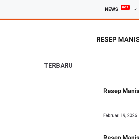
Langsung
HOT
NEWS
ke
isi
RESEP MANI
TERBARU
Resep Manis
Februari 19, 2026
Resep Manis