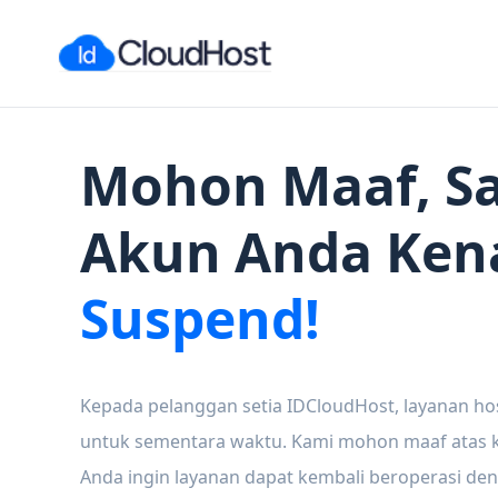
Mohon Maaf, Sa
Akun Anda Ken
Suspend!
Kepada pelanggan setia IDCloudHost, layanan ho
untuk sementara waktu. Kami mohon maaf atas ke
Anda ingin layanan dapat kembali beroperasi den