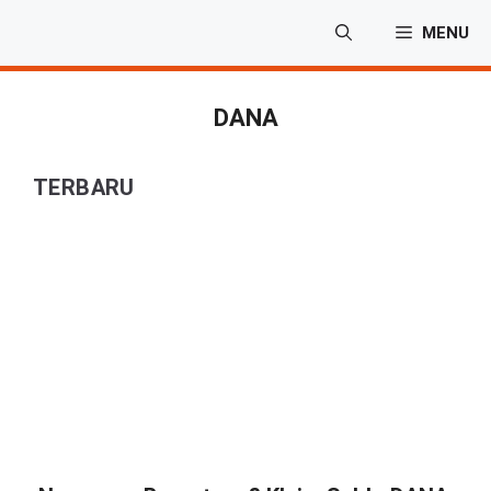
Langsung
MENU
ke
isi
DANA
TERBARU