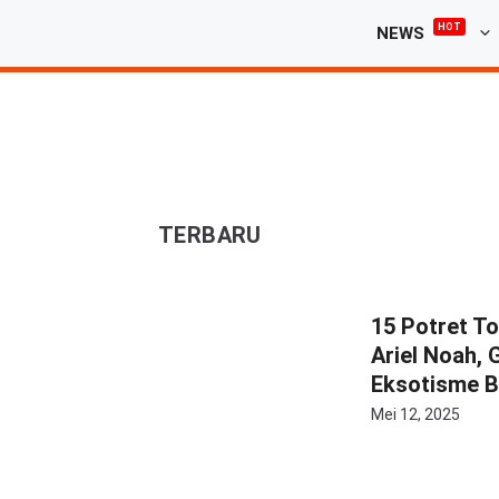
Langsung
HOT
NEWS
ke
isi
TERBARU
15 Potret T
Ariel Noah, 
Eksotisme 
Mei 12, 2025