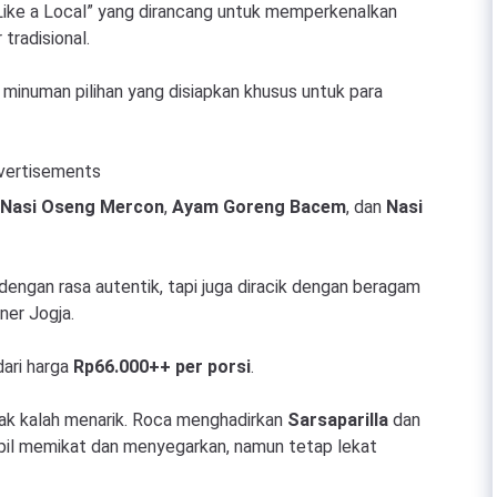
Like a Local” yang dirancang untuk memperkenalkan
tradisional.
an minuman pilihan yang disiapkan khusus untuk para
vertisements
Nasi Oseng Mercon
,
Ayam Goreng Bacem
, dan
Nasi
dengan rasa autentik, tapi juga diracik dengan beragam
ner Jogja.
dari harga
Rp66.000++ per porsi
.
tak kalah menarik. Roca menghadirkan
Sarsaparilla
dan
il memikat dan menyegarkan, namun tetap lekat