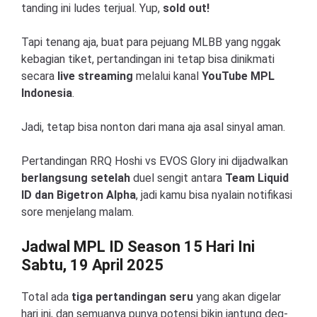
tanding ini ludes terjual. Yup,
sold out!
Tapi tenang aja, buat para pejuang MLBB yang nggak
kebagian tiket, pertandingan ini tetap bisa dinikmati
secara
live streaming
melalui kanal
YouTube MPL
Indonesia
.
Jadi, tetap bisa nonton dari mana aja asal sinyal aman.
Pertandingan RRQ Hoshi vs EVOS Glory ini dijadwalkan
berlangsung setelah
duel sengit antara
Team Liquid
ID dan Bigetron Alpha
, jadi kamu bisa nyalain notifikasi
sore menjelang malam.
Jadwal MPL ID Season 15 Hari Ini
Sabtu, 19 April 2025
Total ada
tiga pertandingan seru
yang akan digelar
hari ini, dan semuanya punya potensi bikin jantung deg-