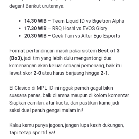
degan! Berikut urutannya:
14.30 WIB
– Team Liquid ID vs Bigetron Alpha
17.30 WIB
– RRQ Hoshi vs EVOS Glory
20.30 WIB
– Geek Fam vs Alter Ego Esports
Format pertandingan masih pakai sistem
Best of 3
(Bo3)
, jadi tim yang lebih dulu mengantongi dua
kemenangan akan keluar sebagai pemenang, baik itu
lewat skor
2-0
atau harus berjuang hingga
2-1
.
El Clasico di MPL ID ini nggak pernah gagal bikin
suasana panas, baik di arena maupun di kolom komentar.
Siapkan camilan, atur kuota, dan pastikan kamu jadi
saksi duel penuh gengsi malam ini!
Kalau kamu punya jagoan, jangan lupa kasih dukungan,
tapi tetap sportif ya!