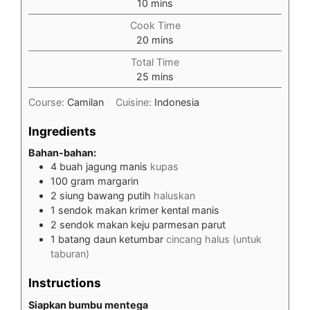
minutes
10
mins
Cook Time
minutes
20
mins
Total Time
minutes
25
mins
Course:
Camilan
Cuisine:
Indonesia
Ingredients
Bahan-bahan:
4
buah jagung manis
kupas
100
gram
margarin
2
siung bawang putih
haluskan
1
sendok makan krimer kental manis
2
sendok makan keju parmesan parut
1
batang daun ketumbar
cincang halus (untuk
taburan)
Instructions
Siapkan bumbu mentega