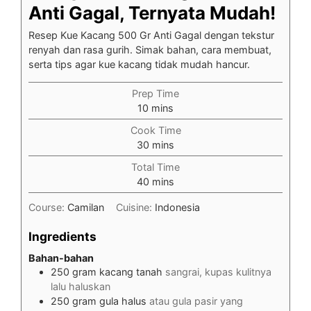
Anti Gagal, Ternyata Mudah!
Resep Kue Kacang 500 Gr Anti Gagal dengan tekstur
renyah dan rasa gurih. Simak bahan, cara membuat,
serta tips agar kue kacang tidak mudah hancur.
Prep Time
minutes
10
mins
Cook Time
minutes
30
mins
Total Time
minutes
40
mins
Course:
Camilan
Cuisine:
Indonesia
Ingredients
Bahan-bahan
250
gram
kacang tanah
sangrai, kupas kulitnya
lalu haluskan
250
gram
gula halus
atau gula pasir yang