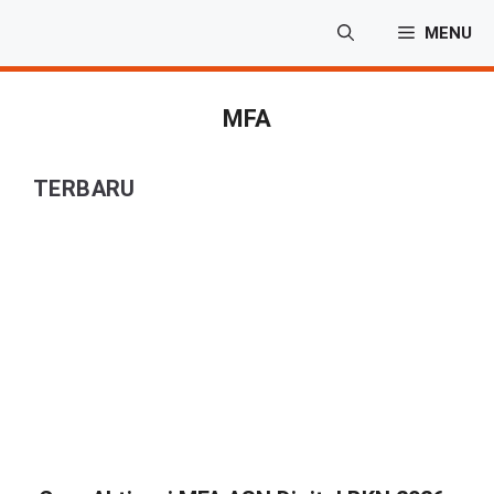
Langsung
MENU
ke
isi
MFA
TERBARU